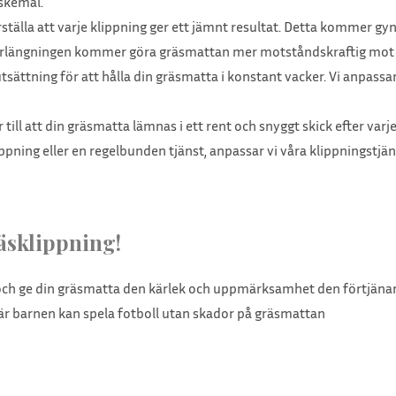
nskemål.
ställa att varje klippning ger ett jämnt resultat. Detta kommer g
förlängningen kommer göra gräsmattan mer motståndskraftig mot 
ättning för att hålla din gräsmatta i konstant vacker. Vi anpassar 
till att din gräsmatta lämnas i ett rent och snyggt skick efter varje
ppning eller en regelbunden tjänst, anpassar vi våra klippningstjä
äsklippning!
och ge din gräsmatta den kärlek och uppmärksamhet den förtjänar.
är barnen kan spela fotboll utan skador på gräsmattan