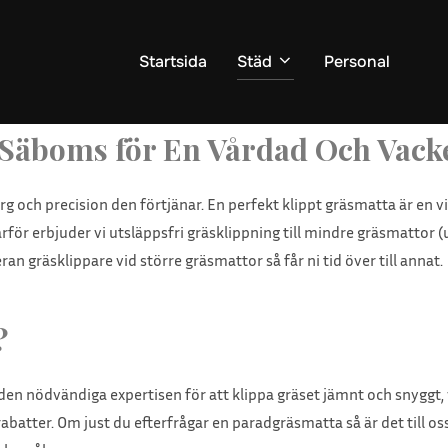
Startsida
Städ
Personal
 Säboms för En Vårdad Och Vack
 och precision den förtjänar. En perfekt klippt gräsmatta är en vik
 Därför erbjuder vi utsläppsfri gräsklippning till mindre gräsmattor (
eran gräsklippare vid större gräsmattor så får ni tid över till annat.
?
en nödvändiga expertisen för att klippa gräset jämnt och snyggt, v
atter. Om just du efterfrågar en paradgräsmatta så är det till oss 