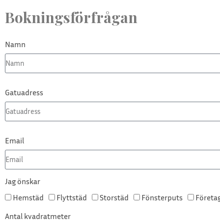
Bokningsförfrågan
Namn
Gatuadress
Email
Jag önskar
Hemstäd
Flyttstäd
Storstäd
Fönsterputs
Företa
Antal kvadratmeter