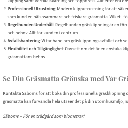
klipping samt vertikalskärning och toppdress. Allt efter era ö
Professionell Utrustning:
Modern klipputrustning för att säker
som kund en hälsosammare och friskare gräsmatta. Vilket i 
Regelbunden Underhåll:
Regelbunden gräsklippning är en föruts
och behov. Allt för kunden i centrum.
Avfallshantering:
Vi tar hand om gräsklippningsavfallet och ser 
Flexibilitet och Tillgänglighet:
Oavsett om det är en enstaka kli
gräsmattans behov.
Se Din Gräsmatta Grönska med Vår Gr
Kontakta Säboms för att boka din professionella gräsklippning 
gräsmatta kan förvandla hela utseendet på din utomhusmiljö, n
Säboms – För en trädgård som blomstrar!